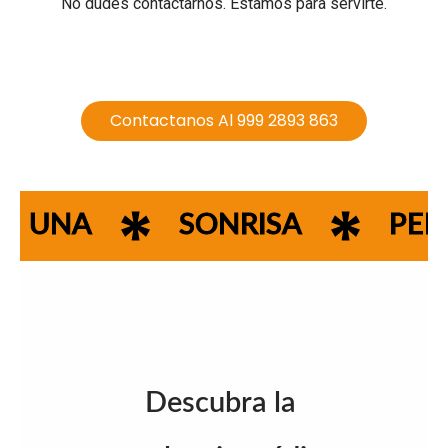
No dudes contactarnos. Estamos para servirte.
Contactanos Al 999 2893 863
UNA
SONRISA
PE
Descubra la 