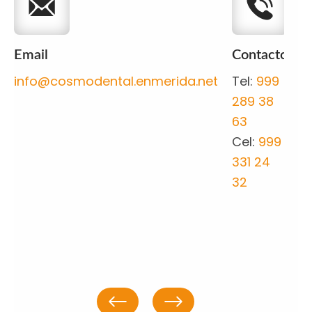
Email
Contacto
C
info@cosmodental.enmerida.net
Tel:
999
C
289 38
#
63
3
Cel:
999
F
331 24
d
32
M
M
Y
2
Previous
Next